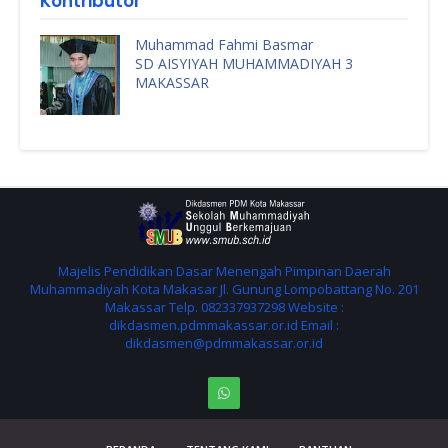
Kontributor
Muhammad Fahmi Basmar
SD AISYIYAH MUHAMMADIYAH 3
MAKASSAR
Majelis Pendidikan Dasar Menengah Pimpinan Daerah
Muhammadiyah Kota Makasar Jl. Gunung Lompobattang No. 201
Makassar Telp. 082337937298 Website :
dikdasmen.pdmmakassar.or.id Email :
dikdasmen@pdmmakassar.or.id